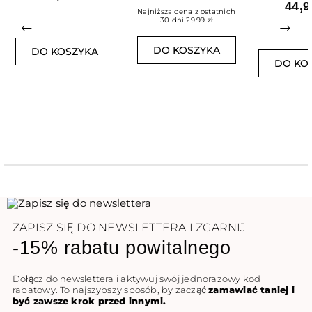
44,9
FLA
Najniższa cena z ostatnich
30 dni 29.99 zł
Poprzedni
Nast
DO KOSZYKA
DO KOSZYKA
DO KO
ZAPISZ SIĘ DO NEWSLETTERA I ZGARNIJ
-15% rabatu powitalnego
Dołącz do newslettera i aktywuj swój jednorazowy kod
rabatowy. To najszybszy sposób, by zacząć
zamawiać taniej i
być zawsze krok przed innymi.