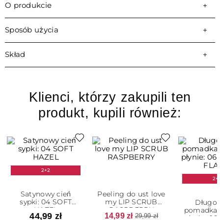
O produkcie
Sposób użycia
Skład
Klienci, którzy zakupili ten
produkt, kupili również:
2+2
2+
Satynowy cień
Peeling do ust love
sypki: 04 SOFT
my LIP SCRUB
Długot
HAZEL
RASPBERRY
pomadka 
44,99 zł
14,99 zł
29,99 zł
płynie: 06