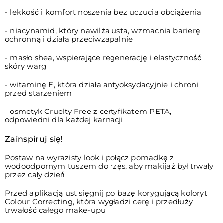
- lekkość i komfort noszenia bez uczucia obciążenia
- niacynamid, który nawilża usta, wzmacnia barierę
ochronną i działa przeciwzapalnie
- masło shea, wspierające regenerację i elastyczność
skóry warg
- witaminę E, która działa antyoksydacyjnie i chroni
przed starzeniem
- osmetyk Cruelty Free z certyfikatem PETA,
odpowiedni dla każdej karnacji
Zainspiruj się!
Postaw na wyrazisty look i połącz pomadkę z
wodoodpornym tuszem do rzęs, aby makijaż był trwały
przez cały dzień
Przed aplikacją ust sięgnij po bazę korygującą koloryt
Colour Correcting, która wygładzi cerę i przedłuży
trwałość całego make-upu