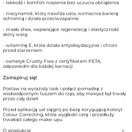
- lekkość i komfort noszenia bez uczucia obciążenia
- niacynamid, który nawilża usta, wzmacnia barierę
ochronną i działa przeciwzapalnie
- masło shea, wspierające regenerację i elastyczność
skóry warg
- witaminę E, która działa antyoksydacyjnie i chroni
przed starzeniem
- osmetyk Cruelty Free z certyfikatem PETA,
odpowiedni dla każdej karnacji
Zainspiruj się!
Postaw na wyrazisty look i połącz pomadkę z
wodoodpornym tuszem do rzęs, aby makijaż był trwały
przez cały dzień
Przed aplikacją ust sięgnij po bazę korygującą koloryt
Colour Correcting, która wygładzi cerę i przedłuży
trwałość całego make-upu
O produkcie