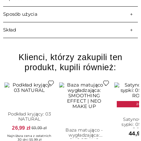
Sposób użycia
Skład
Klienci, którzy zakupili ten
produkt, kupili również:
2+
Podkład kryjący: 03
NATURAL
Satynow
sypki: 0
26,99 zł
69,99 zł
RO
Baza matująco -
44,9
wygładzająca:
Najniższa cena z ostatnich
SMOOTHING
30 dni 55.99 zł