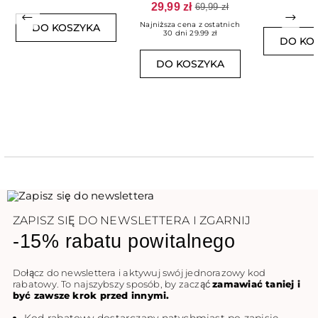
29,99 zł
69,99 zł
EFFECT
Poprzedni
Nast
Najniższa cena z ostatnich
DO KOSZYKA
30 dni 29.99 zł
DO KO
DO KOSZYKA
ZAPISZ SIĘ DO NEWSLETTERA I ZGARNIJ
-15% rabatu powitalnego
Dołącz do newslettera i aktywuj swój jednorazowy kod
rabatowy. To najszybszy sposób, by zacząć
zamawiać taniej i
być zawsze krok przed innymi.
Kod rabatowy dostarczany natychmiast po zapisie