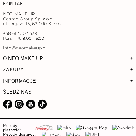
KONTAKT
NEO MAKE UP
Cosmo Group Sp. z o.o.
ul. Dojazd 15, 62-090 Kiekrz
+48 612 502 439
Pon. – Pt. 8:00–16:00
info@neomakeup.pl
+
O NEO MAKE UP
+
ZAKUPY
+
INFORMACJE
ŚLEDŹ NAS
Facebook
Instagram
YouTube
TikTok
Metody
płatności:
Metody dostawy: