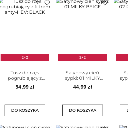
2+2
2+2
Tusz do rzęs
Satynowy cień
S
pogrubiający z
sypki: 01 MILKY
syp
filtrem anty-HEV:
BEIGE
54,99 zł
44,99 zł
BLACK
DO KOSZYKA
DO KOSZYKA