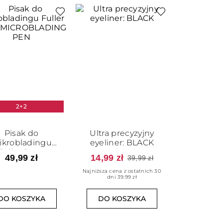
2+2
Pisak do
Ultra precyzyjny
ikrobladingu
eyeliner: BLACK
Fuller Brow
49,99 zł
14,99 zł
39,99 zł
CROBLADING
PEN
Najniższa cena z ostatnich 30
dni 39.99 zł
DO KOSZYKA
DO KOSZYKA