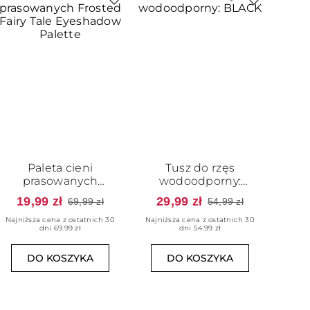
Paleta cieni
Tusz do rzęs
prasowanych
wodoodporny:
Frosted Fairy Tale
BLACK
19,99 zł
29,99 zł
69,99 zł
54,99 zł
Eyeshadow Palette
Najniższa cena z ostatnich 30
Najniższa cena z ostatnich 30
dni 69.99 zł
dni 54.99 zł
DO KOSZYKA
DO KOSZYKA