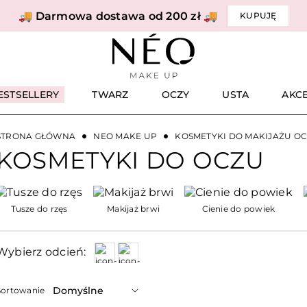
🚚 Darmowa dostawa od 200 zł 🚚
KUPUJĘ
ESTSELLERY
TWARZ
OCZY
USTA
AKC
STRONA GŁÓWNA
NEO MAKE UP
KOSMETYKI DO MAKIJAŻU O
KOSMETYKI DO OCZU
Tusze do rzęs
Makijaż brwi
Cienie do powiek
Wybierz odcień:
Sortowanie