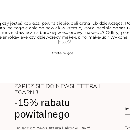
 czy jesteś kobieca, pewna siebie, delikatna lub dziewczęca. P
j do tego cienie do powiek w kremie, które idealnie dopasują
, a może stawiasz na bardziej wieczorowy make-up? Odkryj pr
ece smokey eye czy dziewczęcy make-up no make-up? Wykonaj mak
jesteś!
Czytaj więcej
+
ZAPISZ SIĘ DO NEWSLETTERA I
ZGARNIJ
-15% rabatu
powitalnego
Dołącz do newslettera i aktywuj swój