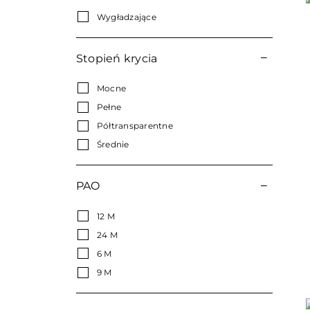
Wygładzające
Stopień krycia
Mocne
Pełne
Półtransparentne
Średnie
PAO
12 M
24 M
6 M
9 M