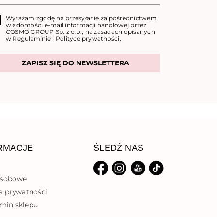
Wyrażam zgodę na przesyłanie za pośrednictwem
wiadomości e-mail informacji handlowej przez
COSMO GROUP Sp. z o.o., na zasadach opisanych
w
Regulaminie
i
Polityce prywatności
.
ZAPISZ SIĘ DO NEWSLETTERA
RMACJE
ŚLEDŹ NAS
osobowe
Facebook
Instagram
YouTube
TikTok
ka prywatności
min sklepu