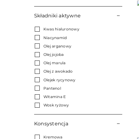
Składniki aktywne
Kwas hialuronowy
Niacynamid
Olej arganowy
Olej jojoba
Olej marula
Olej z awokado
Olejek rycynowy
Pantenol
Witamina E
Wosk ryżowy
Konsystencja
Kremowa