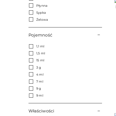
Płynna
Sypka
Żelowa
Pojemność
1,1 ml
1,5 ml
15 ml
3 g
4 ml
7 ml
9 g
9 ml
Właściwości