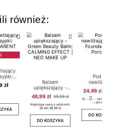
ili również:
2
tlający
sypki:
Podkład
PARENT
Balsam
nawilżający
9 zł
upiększający -
Sheer
24,99 zł
69,99 zł
Green Beauty
Foundation: 01
48,99 zł
69,99 zł
Balm: CALMING
Porcelain
Najniższa cena z ostatnich
Następny
30 dni 55.99 zł
EFFECT
Najniższa cena z ostatnich
30 dni 48.99 zł
SZYKA
DO KOSZYKA
DO KOSZYKA