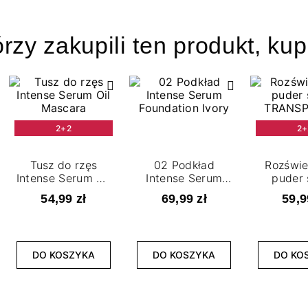
órzy zakupili ten produkt, kup
2+2
2+
Tusz do rzęs
02 Podkład
Rozświe
Intense Serum Oil
Intense Serum
puder 
Mascara
Foundation Ivory
TRANS
54,99 zł
69,99 zł
59,9
DO KOSZYKA
DO KOSZYKA
DO KO