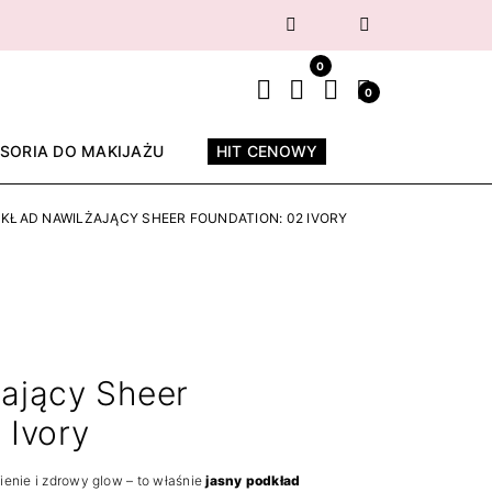
Następny
0
0
SORIA DO MAKIJAŻU
HIT CENOWY
KŁAD NAWILŻAJĄCY SHEER FOUNDATION: 02 IVORY
żający Sheer
 Ivory
ienie i zdrowy glow – to właśnie
jasny podkład