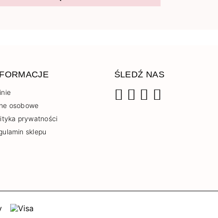
NFORMACJE
ŚLEDŹ NAS
inie
ne osobowe
Facebook
Instagram
YouTube
TikTok
lityka prywatności
gulamin sklepu