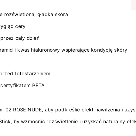
nie rozświetlona, gładka skóra
wygląd cery
 przez cały dzień
amid i kwas hialuronowy wspierające kondycję skóry
o
 przed fotostarzeniem
z certyfikatem PETA
m: 02 ROSE NUDE, aby podkreślić efekt nawilżenia i uzys
tick, by wzmocnić rozświetlenie i uzyskać naturalny efek