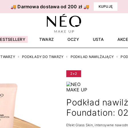
🚚 Darmowa dostawa od 200 zł 🚚
KUPUJĘ
BESTSELLERY
TWARZ
OCZY
USTA
AKCE
 TWARZY
PODKŁADY DO TWARZY
PODKŁAD NAWILŻAJĄCY
POD
2+2
Podkład nawil
Foundation: 02
Efekt Glass Skin, intensywne nawodn