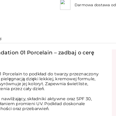
Darmowa dostawa od 
d
ation 01 Porcelain – zadbaj o cerę
1 Porcelain to podkład do twarzy przeznaczony
z pielęgnacją dzięki lekkiej, kremowej formule,
wyrównuje jej koloryt. Zapewnia świetliste,
nia przez cały dzień.
awilżający, składniki aktywne oraz SPF 30,
ałaniem promieni UV. Podkład doskonale
chości oraz przebarwień.