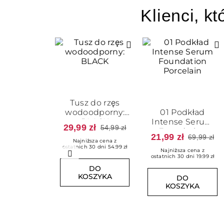
Klienci, kt
Tusz do rzęs
wodoodporny:
01 Podkład
BLACK
Intense Serum
29,99 zł
54,99 zł
Foundation
21,99 zł
69,99 zł
Porcelain
Najniższa cena z
ostatnich 30 dni 54.99 zł
Najniższa cena z
ostatnich 30 dni 19.99 zł
Poprzedni
DO
KOSZYKA
DO
KOSZYKA