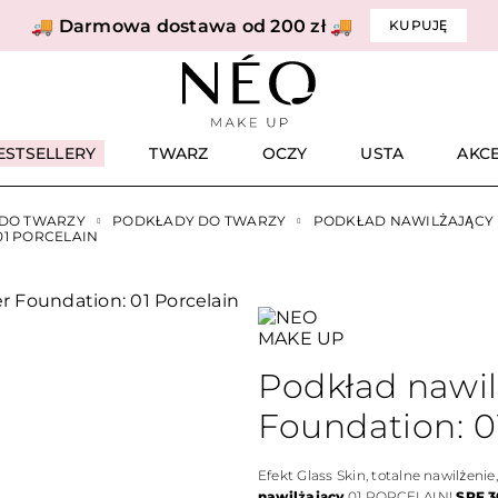
🚚 Darmowa dostawa od 200 zł 🚚
KUPUJĘ
ESTSELLERY
TWARZ
OCZY
USTA
AKC
 DO TWARZY
PODKŁADY DO TWARZY
PODKŁAD NAWILŻAJĄCY
1 PORCELAIN
Podkład nawil
Foundation: 0
Efekt Glass Skin, totalne nawilżenie
nawilżający
01 PORCELAIN!
SPF 30