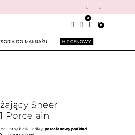
Następny
0
0
ESORIA DO MAKIJAŻU
HIT CENOWY
żający Sheer
1 Porcelain
, delikatny blask – odkryj
porcelanowy podkład
,...
+ Czytaj więcej