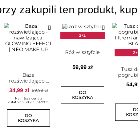
órzy zakupili ten produkt, kup
2+2
Róż w sztyfcie
2+
59,99 zł
Tusz d
Baza
pogrubi
rozświetlająco -
filtrem a
54,9
nawilżająca:
BL
34,99 zł
69,99 zł
DO
GLOWING
KOSZYKA
EFFECT
Najniższa cena z
ostatnich 30 dni 34.99 zł
D
KOS
DO
KOSZYKA