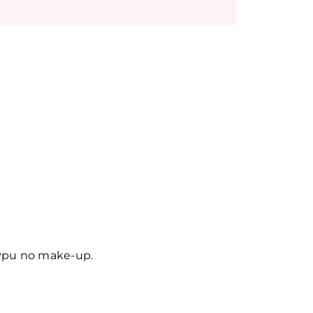
y
typu no make-up.