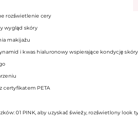
lne rozświetlenie cery
wy wygląd skóry
nia makijażu
ynamid i kwas hialuronowy wspierające kondycję skór
go
arzeniu
 z certyfikatem PETA
czków: 01 PINK, aby uzyskać świeży, rozświetlony look 