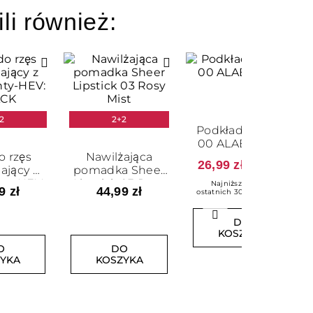
ili również:
2
2+2
Podkład kryjący:
00 ALABASTER
o rzęs
Nawilżająca
26,99 zł
69,99 zł
ający z
pomadka Sheer
nty-HEV:
Lipstick 03 Rosy
Najniższa cena z
9 zł
44,99 zł
ostatnich 30 dni 55.99 zł
ACK
Mist
Następny
DO
KOSZYKA
O
DO
ZYKA
KOSZYKA