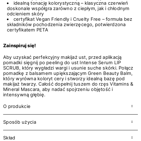
idealną tonację kolorystyczną – klasyczna czerwień
doskonale współgra zarówno z ciepłym, jak i chłodnym
odcieniem skóry
certyfikat Vegan Friendly i Cruelty Free – formuła bez
składników pochodzenia zwierzęcego, potwierdzona
certyfikatem PETA
Zainspiruj się!
Aby uzyskać perfekcyjny makijaż ust, przed aplikacją
pomadki sięgnij po peeling do ust Intense Serum LIP
SCRUB, który wygładzi wargi i usunie suche skórki. Połącz
pomadkę z balsamem upiększającym Green Beauty Balm,
który wyrówna koloryt cery i stworzy idealną bazę pod
makijaż twarzy. Całość dopełnij tuszem do rzęs Vitamins &
Mineral Mascara, aby nadać spojrzeniu objętość i
intensywną głębię.
O produkcie
Sposób użycia
Skład