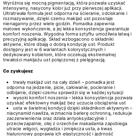
Wyróżnia się mocną pigmentacją, która pozwala uzyskać
intensywny, nasycony kolor już przy pierwszej aplikacji.
Ultratrwała formuła jest odporna na ścieranie, odciskanie i
rozmazywanie, dzięki czemu makijaż ust pozostaje
nienaganny przez wiele godzin. Pomadka zapewnia
matowe wykończenie, a jej lekka konsystencja gwarantuje
komfort noszenia. Wygodna forma sztyftu umożliwia łatwą i
precyzyjną aplikację. Skład wzbogacono o składniki
aktywne, które dbają o dobrą kondycję ust. Produkt
dostępny jest w 6 wariantach kolorystycznych i
dedykowany kobietom, które oczekują ekstremalnej
trwałości makijażu ust połączonej z pielęgnacją.
Co zyskujesz
trwały makijaż ust na cały dzień – pomadka jest
odporna na jedzenie, picie, całowanie, pocieranie i
odbijanie, dzięki czemu sprawdzi się w każdej sytuacji
wysoki komfort noszenia – lekka konsystencja pozwala
uzyskać efektowny makijaż bez uczucia obciążenia ust
usta w świetnej kondycji dzięki składnikom aktywnym –
niacynamid nawilża, wzmacnia barierę ochronną, redukuje
zaczerwienienia oraz działa antyoksydacyjnie i
przeciwzapalnie, olej z orzechów makadamia zapobiega
utracie wilgoci, wygładza i zmiękcza usta, a kwas
hialuronowy poprawia ich elastyczność i jędrność