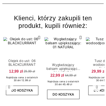
Klienci, którzy zakupili ten
produkt, kupili również:
Olejek do ust: 06
Tusz d
BLACKCURRANT
wodood
Wygładzający
BLA
balsam upiększający:
12,99 zł
29,99 zł
29,99 zł
01 NATURAL
22,99 zł
64,99 zł
Najniższa cena z ostatnich
Najniższa cena
30 dni 12.99 zł
30 dni 5
Najniższa cena z ostatnich
30 dni 45.49 zł
Poprzedni
Nast
DO KOSZYKA
DO KO
DO KOSZYKA