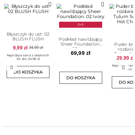
2+2
Błyszczyk do ust: 02
BLUSH FLUSH
Podkład nawilżający
Sheer Foundation:
Puder br
9,99 zł
34,99 zł
02 Ivory
rozświe
69,99 zł
Tulum Su
Najniższa cena z ostatnich
29,99 zł
Hot Cho
30 dni 34.99 zł
Najniższa cena
Poprzedni
Nast
30 dni 5
DO KOSZYKA
DO KOSZYKA
DO KO