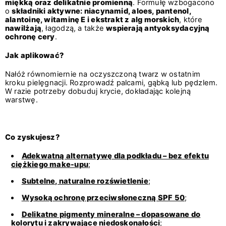
miękką oraz delikatnie promienną
. Formułę wzbogacono
o
składniki aktywne: niacynamid, aloes, pantenol,
alantoinę, witaminę E i ekstrakt z alg morskich
, które
nawilżają
, łagodzą, a także
wspierają antyoksydacyjną
ochronę cery
.
Jak aplikować?
Nałóż równomiernie na oczyszczoną twarz w ostatnim
kroku pielęgnacji. Rozprowadź palcami, gąbką lub pędzlem.
W razie potrzeby dobuduj krycie, dokładając kolejną
warstwę.
Co zyskujesz?
Adekwatną alternatywę dla podkładu – bez efektu
ciężkiego make-upu
;
Subtelne, naturalne rozświetlenie
;
Wysoką ochronę przeciwsłoneczną SPF 50
;
Delikatne pigmenty mineralne – dopasowane do
kolorytu i zakrywające niedoskonałości
;