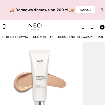
🚚 Darmowa dostawa od 200 zł 🚚
KUPUJĘ
0
STRONA GŁÓWNA
NEO MAKE UP
KOSMETYKI DO TWARZY
POD