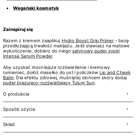
Wegański kosmetyk
Zainspiruj się
Razem z kremem zaaplikuj
Hydro Boost Grip Primer
- bazę
przedłużającą trwałość makijażu. Jeśli stawiasz na matowe
wykończenie, dobierz do niego
satynowy puder sypki
Intense Serum Powder
.
Aby uzyskać mocniejsze rozświetlenie i kremowy
rumieniec, dołóż masełko do ust i policzków
Lip and Cheek
Balm
. Dla efektu zdrowej, muśniętej słońcem skóry dodaj
puder brązująco-rozświetlający Tulum Sun
.
O produkcie
Sposób użycia
Skład