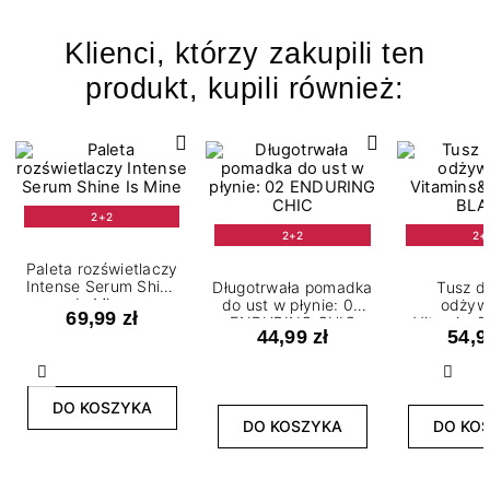
Klienci, którzy zakupili ten
produkt, kupili również:
2+2
2+2
2+
Paleta rozświetlaczy
Intense Serum Shine
Długotrwała pomadka
Tusz d
Is Mine
do ust w płynie: 02
odżyw
69,99 zł
ENDURING CHIC
Vitamins&
44,99 zł
54,9
BLA
Poprzedni
Nast
DO KOSZYKA
DO KOSZYKA
DO KO