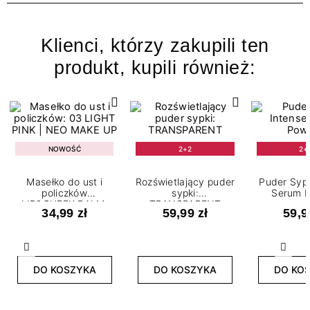
Klienci, którzy zakupili ten
produkt, kupili również:
NOWOŚĆ
2+2
2+
Masełko do ust i
Rozświetlający puder
Puder Sypk
policzków
sypki:
Serum 
LIP&CHEEK BALM:
TRANSPARENT
34,99 zł
59,99 zł
59,9
03 LIGHT PINK
Poprzedni
Nast
DO KOSZYKA
DO KOSZYKA
DO KO