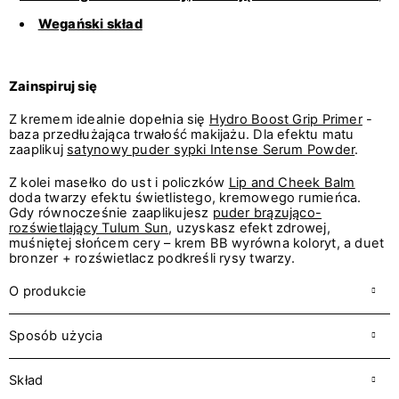
Wegański skład
Zainspiruj się
Z kremem idealnie dopełnia się
Hydro Boost Grip Primer
-
baza przedłużająca trwałość makijażu. Dla efektu matu
zaaplikuj
satynowy puder sypki Intense Serum Powder
.
Z kolei masełko do ust i policzków
Lip and Cheek Balm
doda twarzy efektu świetlistego, kremowego rumieńca.
Gdy równocześnie zaaplikujesz
puder brązująco-
rozświetlający Tulum Sun
, uzyskasz efekt zdrowej,
muśniętej słońcem cery – krem BB wyrówna koloryt, a duet
bronzer + rozświetlacz podkreśli rysy twarzy.
O produkcie
Sposób użycia
Skład