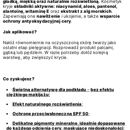
gładką, miękką oraz naturalnie rozświetloną
. Kosmetyk
kryje
składniki aktywne:
niacynamid, aloes, pantenol,
alantoinę, witaminę E
oraz
ekstrakt z alg morskich
.
Zapewniają one
nawilżenie
i ukojenie, a także
wsparcie
ochrony antyoksydacyjnej cery
.
Jak aplikować?
Nałóż równomiernie na oczyszczoną skórę twarzy jako
ostatni etap pielęgnacji. Rozprowadź produkt palcami,
gąbką lub pędzlem. W razie potrzeby dołóż kolejną
warstwę, aby zwiększyć krycie.
Co zyskujesz?
Świetną alternatywę dla podkładu
–
bez efektu
ciężkiego makijażu;
Efekt naturalnego rozświetlenia
;
Ochronę przeciwsłoneczną SPF 50
;
Delikatne pigmenty mineralne, idealnie dopasowane
do każdego odcienia cery, maskujące niedoskonałości
;