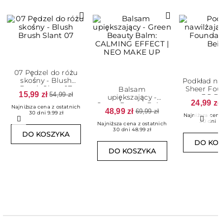
07 Pędzel do różu
skośny - Blush
Podkład na
Brush Slant 07
Sheer Fou
Balsam
15,99 zł
54,99 zł
3.5 B
upiększający -
24,99 zł
Green Beauty Balm:
Najniższa cena z ostatnich
48,99 zł
69,99 zł
CALMING EFFECT
30 dni 9.99 zł
Najniższa cena
Poprzedni
Nast
30 dni 5
Najniższa cena z ostatnich
30 dni 48.99 zł
DO KOSZYKA
DO KO
DO KOSZYKA