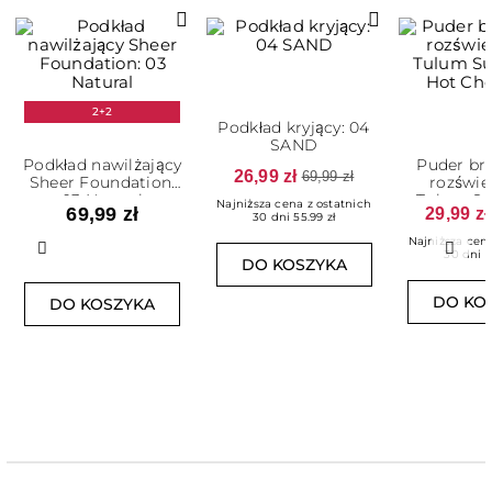
2+2
Podkład kryjący: 04
SAND
Podkład nawilżający
Puder br
26,99 zł
69,99 zł
Sheer Foundation:
rozświe
03 Natural
Tulum Su
Najniższa cena z ostatnich
69,99 zł
29,99 zł
Hot Cho
30 dni 55.99 zł
Najniższa cena
Poprzedni
Nast
30 dni 5
DO KOSZYKA
DO KO
DO KOSZYKA